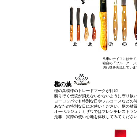
風車のナイフには全て、断面が細く
独自の「ブルーグージング」という
切れ味を実現しています。 オーベ
樫の葉
樫の葉模様のトレードマークが目印
廃り行く伝統が消えないかないように守り抜い
ヨーロッパでも特別な日やフルコースなどの
あなたの特別な日にお使いください。柄の材
オーベルジュナカザワではフレンチレストラ
是非、実際の使い心地を体験してみてくださ