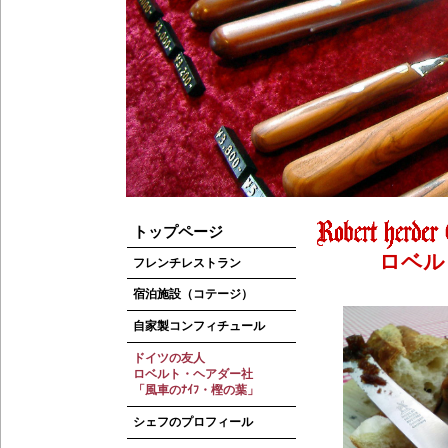
トップページ
ロベルト
フレンチレストラン
宿泊施設（コテージ）
自家製コンフィチュール
ドイツの友人
ロベルト・ヘアダー社
「風車のﾅｲﾌ・樫の葉」
シェフのプロフィール