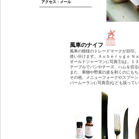
アクセス・メール
風車のナイフ
風車の模様のトレードマークが目印。
使い分けます。Ａｕｂｅｒｕｇｅ Ｎ
オールドジャーマン(↓写真①)は、
テーブルでパンやチーズ、ハムを切る
また、果物や野菜の皮を剥くのにもち
その他、メニューフォークやスプーン
パームーラン(↓写真⑤)なども扱って